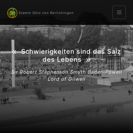
Stamm Götz von Berlichingen
Schwierigkeiten sind das Salz
des Lebens
Sir Robert Stephenson Smyth Baden-Powell
Lord of Gilwell