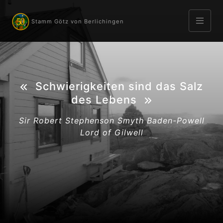
Stamm Götz von Berlichingen
Schwierigkeiten sind das Salz
des Lebens
Sir Robert Stephenson Smyth Baden-Powell
Lord of Gilwell