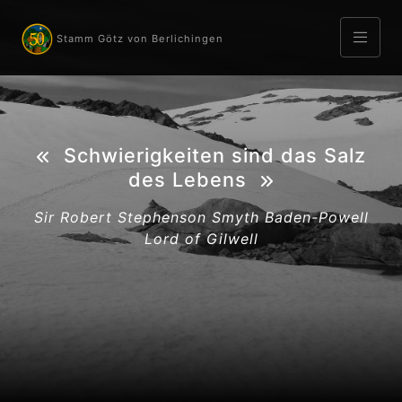
Stamm Götz von Berlichingen
Schwierigkeiten sind das Salz
des Lebens
Sir Robert Stephenson Smyth Baden-Powell
Lord of Gilwell